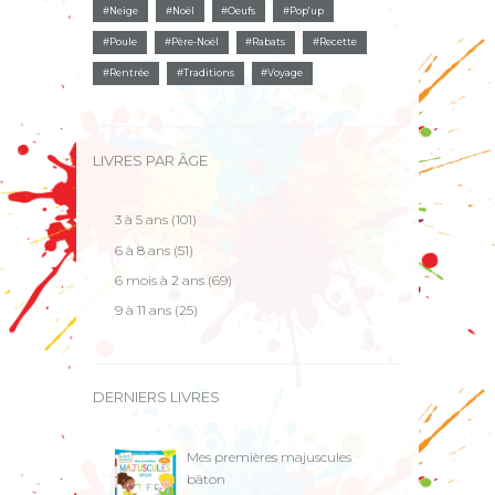
Neige
Noël
Oeufs
Pop'up
Poule
Père-Noël
Rabats
Recette
Rentrée
Traditions
Voyage
LIVRES PAR ÂGE
3 à 5 ans
(101)
6 à 8 ans
(51)
6 mois à 2 ans
(69)
9 à 11 ans
(25)
DERNIERS LIVRES
Mes premières majuscules
bâton