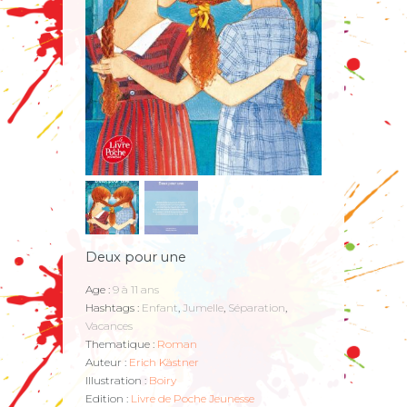
Deux pour une
Age :
9 à 11 ans
Hashtags :
Enfant
,
Jumelle
,
Séparation
,
Vacances
Thematique :
Roman
Auteur :
Erich Kästner
Illustration :
Boiry
Edition :
Livre de Poche Jeunesse