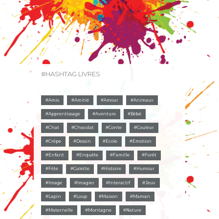
#HASHTAG LIVRES
Amis
Amitié
Amour
Animaux
Apprentissage
Aventure
Bébé
Chat
Chocolat
Conte
Couleur
Crêpe
Dessin
Ecole
Emotion
Enfant
Enquête
Famille
Forêt
Fête
Galette
Histoire
Humour
Image
Imagier
Interactif
Jeux
Lapin
Loup
Maison
Maman
Maternelle
Montagne
Nature