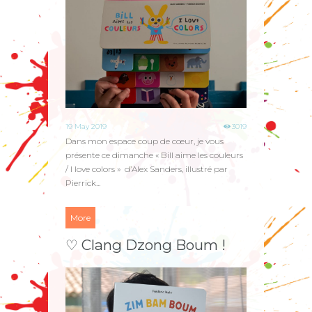
19 May 2019
3019
Dans mon espace coup de cœur, je vous
présente ce dimanche « Bill aime les couleurs
/ I love colors » d’Alex Sanders, illustré par
Pierrick...
More
♡ Clang Dzong Boum !