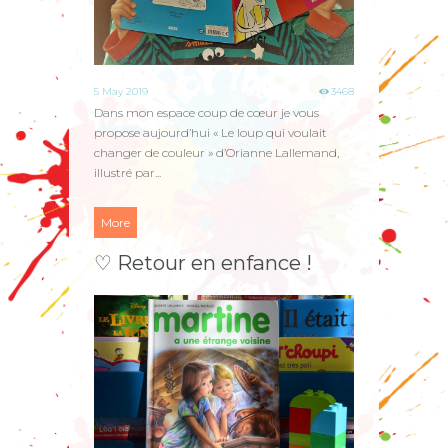
5 May 2019
3468
Dans mon espace coup de cœur je vous
propose aujourd’hui « Le loup qui voulait
changer de couleur » d’Orianne Lallemand,
illustré par...
More
♡ Retour en enfance !