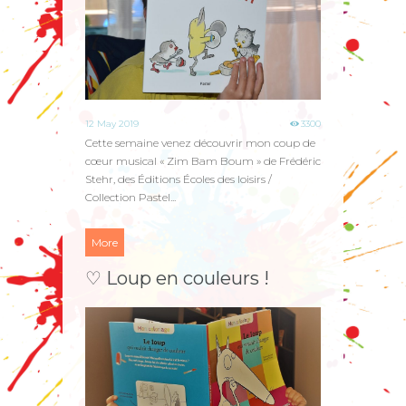
12 May 2019
3300
Cette semaine venez découvrir mon coup de
cœur musical « Zim Bam Boum » de Frédéric
Stehr, des Éditions Écoles des loisirs /
Collection Pastel...
More
♡ Loup en couleurs !