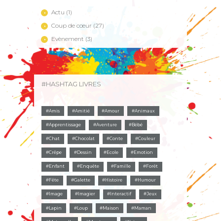
Actu
(1)
Coup de cœur
(27)
Evènement
(3)
#HASHTAG LIVRES
Amis
Amitié
Amour
Animaux
Apprentissage
Aventure
Bébé
Chat
Chocolat
Conte
Couleur
Crêpe
Dessin
Ecole
Emotion
Enfant
Enquête
Famille
Forêt
Fête
Galette
Histoire
Humour
Image
Imagier
Interactif
Jeux
Lapin
Loup
Maison
Maman