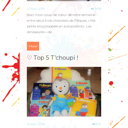
21 April 2019
2978
Voici mon coup de cœur de cette semaine
entre deux trois chocolats de Pâques, « Ma
petite encyclopédie en autocollants : Les
dinosaures » de...
More
♡ Top 5 T’choupi !
14 April 2019
3112