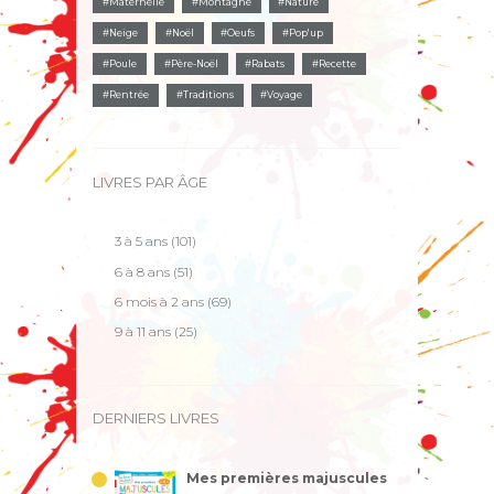
Maternelle
Montagne
Nature
Neige
Noël
Oeufs
Pop'up
Poule
Père-Noël
Rabats
Recette
Rentrée
Traditions
Voyage
LIVRES PAR ÂGE
3 à 5 ans
(101)
6 à 8 ans
(51)
6 mois à 2 ans
(69)
9 à 11 ans
(25)
DERNIERS LIVRES
Mes premières majuscules