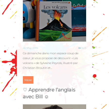
26 May 2019
3413
Ce dimanche dans mon espace coup de
cœur, je vous propose de découvrir « Les
volcans » de Sylvaine Peyrols, illustré par
Christian Broutin et...
More
♡ Apprendre l’anglais
avec Bill ☺