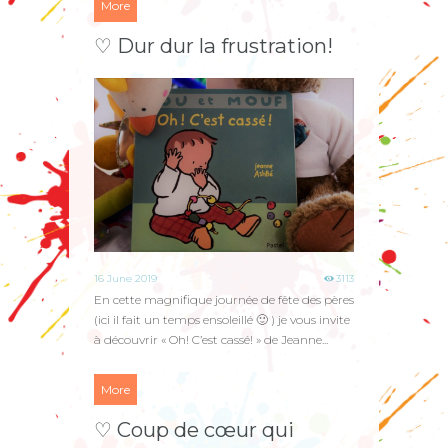
More
♡ Dur dur la frustration!
16 June 2019
3113
En cette magnifique journée de fête des pères
(ici il fait un temps ensoleillé 🙂 ) je vous invite
à découvrir « Oh! C’est cassé! » de Jeanne...
More
♡ Coup de cœur qui