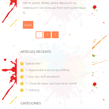
refont parler d’elles, venez découvrir ou
redécouvrir ces livres qui font tant polémique.
A...
More
1
2
3
ARTICLES RÉCENTS
Spécial été !
♡ Apprendre à écrire les chiffres
♡ Dur dur la frustration!
♡ Coup de cœur qui tourne en rond!
♡ Volcans
CATÉGORIES