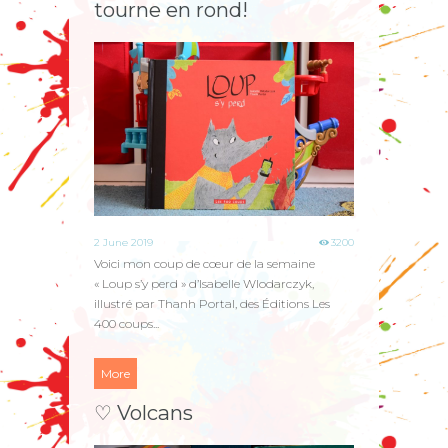
tourne en rond!
2 June 2019
3200
Voici mon coup de cœur de la semaine
« Loup s’y perd » d’Isabelle Wlodarczyk,
illustré par Thanh Portal, des Éditions Les
400 coups...
More
♡ Volcans