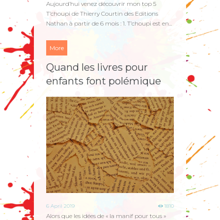
Aujourd’hui venez découvrir mon top 5
T’choupi de Thierry Courtin des Editions
Nathan à partir de 6 mois : 1. T’choupi est en...
More
Quand les livres pour
enfants font polémique
6 April 2019
1810
Alors que les idées de « la manif pour tous »