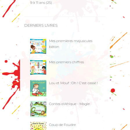
n
9 à 11 ans
(25)
n
e
?
U
n
DERNIERS LIVRES
e
h
i
s
Mes premières majuscules
t
bâton
o
i
r
Mes premiers chiffres
e
c
o
c
a
Lou et Mouf : Oh ! C'est cassé !
s
s
e
p
l
Contes d'Afrique - Magie
e
i
n
e
d
Coup de Foudre
e